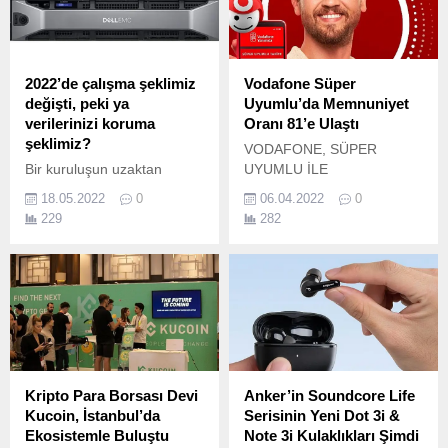
sunuyor.
2022’de çalışma şeklimiz
Vodafone Süper
değişti, peki ya
Uyumlu’da Memnuniyet
verilerinizi koruma
Oranı 81’e Ulaştı
şeklimiz?
VODAFONE, SÜPER
Bir kuruluşun uzaktan
UYUMLU İLE
çalışmasını sağlamak,
MÜŞTERİLERİNE KENDİ
18.05.2022
0
06.04.2022
0
beraberinde birtakım
TARİFELERİNİ SEÇEBİLME
229
282
zorluklar getiriyor.
ÖZGÜRLÜĞÜ SUNUYOR
Ayarlanabilen tarife
yapısıyla Türkiye’de ilk olan
Vodafone Süper Uyumlu
Tarife’nin müşteri sayısı son
1 yılda 2,5 kat arttı.
Kripto Para Borsası Devi
Anker’in Soundcore Life
Kucoin, İstanbul’da
Serisinin Yeni Dot 3i &
Ekosistemle Buluştu
Note 3i Kulaklıkları Şimdi