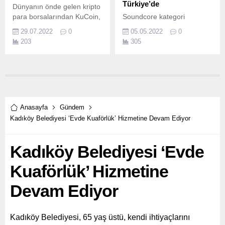
Türkiye’de
Dünyanın önde gelen kripto
para borsalarından KuCoin,
Soundcore kategori
İstanbul’da 27 – 28 Temmuz
markasıyla ses
29.07.2022
0
05.05.2022
0
2022 tarihlerinde
sistemlerinden kulak içi ve
203
305
gerçekleşen Blockchain
kulak üstü kulaklıklara kadar
Economy İstanbul Summit’e
pek çok ürünü piyasaya
katıldı.
sunan Anker, ürün
yelpazesini genişletmeye
devam ediyor.
Anasayfa
Gündem
Kadıköy Belediyesi ‘Evde Kuaförlük’ Hizmetine Devam Ediyor
Kadıköy Belediyesi ‘Evde
Kuaförlük’ Hizmetine
Devam Ediyor
Kadıköy Belediyesi, 65 yaş üstü, kendi ihtiyaçlarını