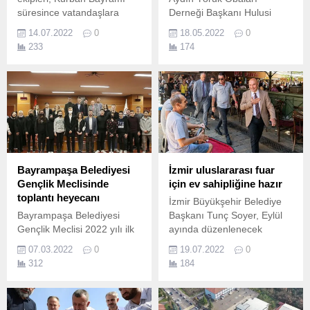
süresince vatandaşlara
Derneği Başkanı Hulusi
daha iyi hizmet vermek
Genişoğlu, Aydın
14.07.2022
0
18.05.2022
0
amacıyla 4 gün boyunca
Büyükşehir Belediye
233
174
yoğun mesai harcadı.
Başkanı Özlem Çerçioğlu'na
nezaket ziyaretinde
bulundu.
Bayrampaşa Belediyesi
İzmir uluslararası fuar
Gençlik Meclisinde
için ev sahipliğine hazır
toplantı heyecanı
İzmir Büyükşehir Belediye
Bayrampaşa Belediyesi
Başkanı Tunç Soyer, Eylül
Gençlik Meclisi 2022 yılı ilk
ayında düzenlenecek
toplantısını belediye meclis
uluslararası gastronomi
07.03.2022
0
19.07.2022
0
salonunda gerçekleştirdi.
fuarı “Terra Madre Anadolu
312
184
İzmir 2022” ile ilgili yol
haritasını ve beklentilerini
paylaşarak “İklim krizi, gıda