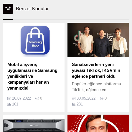
Benzer Konular
Mobil alışveriş
Sanatseverlerin yeni
uygulaması ile Samsung
yuvası TikTok, İKSV’nin
yenilikleri ve
eğlence partneri oldu
kampanyaları her an
Popüler eğlence platformu
yanınızda!
TikTok, eğlence ve
Samsung’un ayrıcalıklı
yaratıcılığı bir araya
26.07.2022
0
30.05.2022
0
dünyasını kişiye özel
getirmek amacıyla
161
231
tekliflerle keşfedin…
Türkiye’de önemli bir
Samsung’un mobil alışveriş
işbirliğine imza attı.
uygulaması Samsung Shop,
artık kullanıcılara anlık,
kişiye özel avantajlı teklifler