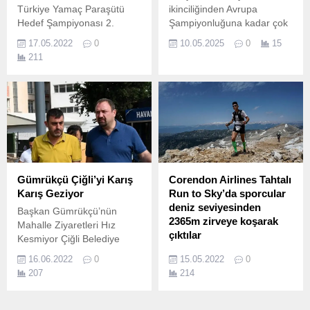
Türkiye Yamaç Paraşütü
ikinciliğinden Avrupa
Hedef Şampiyonası 2.
Şampiyonluğuna kadar çok
sayıda başarı bulunan
17.05.2022
0
10.05.2025
0
15
Bağcılar Belediyesi
211
tekerlekli sandalye yarışçısı
Hamide Doğangün, örnek
anneliğiyle de dikkat
çekiyor.
Gümrükçü Çiğli’yi Karış
Corendon Airlines Tahtalı
Karış Geziyor
Run to Sky’da sporcular
deniz seviyesinden
Başkan Gümrükçü’nün
2365m zirveye koşarak
Mahalle Ziyaretleri Hız
çıktılar
Kesmiyor Çiğli Belediye
Başkanı Utku Gümrükçü,
Deniz seviyesinde başlayan
16.06.2022
0
15.05.2022
0
sorunların yerinde tespiti ve
ve 2365m yükseklikteki
207
214
bir an önce çözüme
Tahtalı Dağı’nın zirvesinde
kavuşturulması amacıyla
sona eren Corendon
mahalle ziyaretlerine devam
Airlines Tahtalı Run to Sky,