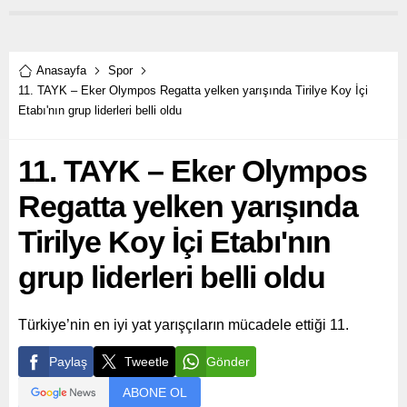
ediyor.
adrenalin dolu anlara sahne
oldu.
Anasayfa
Spor
11. TAYK – Eker Olympos Regatta yelken yarışında Tirilye Koy İçi
Etabı'nın grup liderleri belli oldu
11. TAYK – Eker Olympos
Regatta yelken yarışında
Tirilye Koy İçi Etabı'nın
grup liderleri belli oldu
Türkiye’nin en iyi yat yarışçıların mücadele ettiği 11.
Paylaş
Tweetle
Gönder
ABONE OL