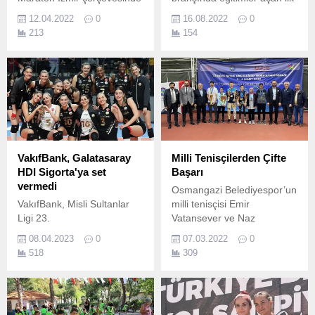
düzenlenecek Sporfest
kulüp olan İnegöl
12.04.2022
0
16.08.2022
0
İzmir’de farklı spor
Belediyespor Kulübünde
213
154
branşlarını deneyimleme
“Tek İp Boylu Kaya Tırmanış
fırsatı sunulurken koşular,
Eğitimini” tamamlayan 9
turnuvalar, etkinlikler ve
sporcu, uygulamalı sınavları
konserlerle tam bir festival
başarıyla geçti.
havası yaratılacak.
VakıfBank, Galatasaray
Milli Tenisçilerden Çifte
HDI Sigorta'ya set
Başarı
vermedi
Osmangazi Belediyespor’un
VakıfBank, Misli Sultanlar
milli tenisçisi Emir
Ligi 23.
Vatansever ve Naz
Albayrak, İşitme Engelliler
08.04.2023
0
07.03.2022
0
Türkiye Şampiyonası’na
518
309
damga vurdu.