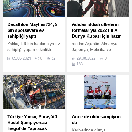
Decathlon MayFest'24, 9
Adidas iddialı ülkelerin
bin sporsevere ev
formalarıyla 2022 FIFA
sahipliği yaptı
Dünya Kupası için hazır
Yaklaşık 9 bin katılımcıya ev
adidas Arjantin, Almanya,
sahipliği yapan etkinlikte,
Japonya, Meksika ve
gün boyu süren eğlenceli
İspanya milli takımlarının,
05.06.2024
0
32
29.08.2022
0
spor aktivitelerinin ardından,
dünyanın en büyük spor
183
alternatif rock müziğin
sahnesi 2022 FIFA Dünya
efsane grubu Adamlar ve
Kupası’nda giyeceği “İç
Can Bonomo sahne aldı.
Saha” ve “Deplasman”
formalarını beğeniye
sunuyor.
Türkiye Yamaç Paraşütü
Anne de oldu şampiyon
Hedef Şampiyonası
da
İnegöl’de Yapılacak
Kariyerinde dünya