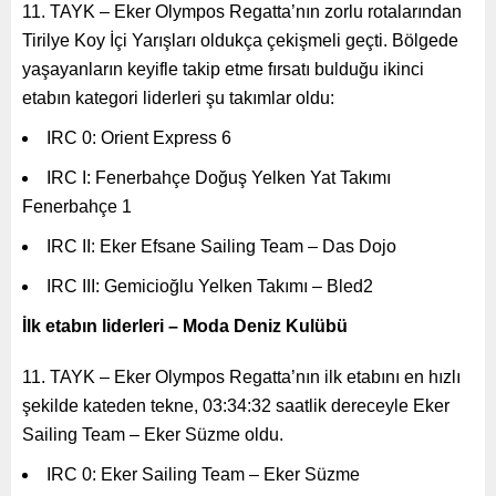
11. TAYK – Eker Olympos Regatta’nın zorlu rotalarından
Tirilye Koy İçi Yarışları oldukça çekişmeli geçti. Bölgede
yaşayanların keyifle takip etme fırsatı bulduğu ikinci
etabın kategori liderleri şu takımlar oldu:
IRC 0: Orient Express 6
IRC I: Fenerbahçe Doğuş Yelken Yat Takımı
Fenerbahçe 1
IRC II: Eker Efsane Sailing Team – Das Dojo
IRC III: Gemicioğlu Yelken Takımı – Bled2
İlk etabın liderleri – Moda Deniz Kulübü
11. TAYK – Eker Olympos Regatta’nın ilk etabını en hızlı
şekilde kateden tekne, 03:34:32 saatlik dereceyle Eker
Sailing Team – Eker Süzme oldu.
IRC 0: Eker Sailing Team – Eker Süzme