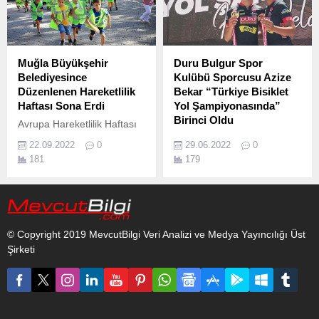
Muğla Büyükşehir
Duru Bulgur Spor
Belediyesince
Kulübü Sporcusu Azize
Düzenlenen Hareketlilik
Bekar “Türkiye Bisiklet
Haftası Sona Erdi
Yol Şampiyonasında”
Birinci Oldu
Avrupa Hareketlilik Haftası
(AHH) Muğla’da Büyükşehir
Gaziantep Büyükşehir
22.09.2022
0
29.06.2022
0
Belediyesi tarafından
Belediyesi’nin katkılarıyla
181
179
değişik etkinliklerle kutlandı.
düzenlenen Türkiye Bisiklet
Yol Şampiyonasında Duru
Bulgur Performans
Kulübünden Azize Bekar
yarıştığı iki kategoride
© Copyright 2019 MevcutBilgi Veri Analizi ve Medya Yayıncılığı Üst
birincilik elde etti.
Şirketi