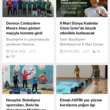
Derince Cımbızdere
8 Mart Dünya Kadınlar
Mesire Alanı gösteri
Günü İzmir'de birçok
maçıyla hizmete girdi
etkinlikle kutlanacak
Büyükşehir’in çalışmalarıyla
İzmir Büyükşehir
yenilenen Derince
Belediyesi’nin 8 Mart Dünya
Cımbızdere Mesire Alanı,
Emekçi Kadınlar Günü
26.05.2022
0
04.03.2025
0
34
Başkan Büyükakın’ın da
kapsamında “Kadın Her
288
katıldığı dostluk maçıyla
Yerde” sloganı ile 4- 12
hizmete girdi.
Mart tarihlerinde
düzenleyeceği etkinlikler
ücretsiz buz pateni ve nefes
egzersizi seansları ile
başlayacak.
Nevşehir Belediyesi
Elmalı ASFİM yaz yüzme
sporcuları, Bolu'da
kurslarına yoğun ilgi
düzenlenen Minikler ve