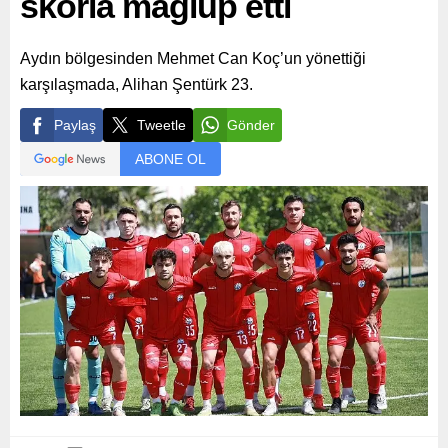
skorla mağlup etti
Aydın bölgesinden Mehmet Can Koç’un yönettiği
karşılaşmada, Alihan Şentürk 23.
Paylaş
Tweetle
Gönder
ABONE OL