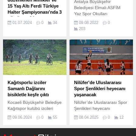
Antalya Büyükşehir
15 Yaş Altı Ferdi Türkiye
Belediyesi Elmalı ASFİM
Halter Şampiyonası'nda 3
Yaz Spor Okulları
gümüş ve 1 bronz
kapsamında Muhammed
01.07.2024
0
34
09.08.2022
0
madalya kazandı
Hamdi Yazır Kültür Merkezi
203
Gerede Spor Salonu'nda
kapalı yüzme havuzunda
yapılan şampiyonaya 32
başlayan yüzme kursları
ilden yaklaşık 600 sporcu ve
yoğun ilgi görüyor.
antrenör katıldı.
Kağıtsporlu izciler
Nilüfer'de Uluslararası
Samanlı Dağlarını
Spor Şenlikleri heyecanı
bisikletle keşfe çıktı
yaşanacak
Kocaeli Büyükşehir Belediye
Nilüfer’de Uluslararası Spor
Kağıtspor kulübü izcileri
Şenlikleri heyecanı
tarafından bu yıl üçüncüsü
yaşanacak Nilüfer
09.06.2024
0
55
08.04.2025
0
12
düzenlenen bisiklet
Belediyesi’nin bu yıl
kampında mavi beyazlı
23’üncüsünü düzenleyeceği
izciler, iki gün boyunca zorlu
Nilüfer Uluslararası Spor