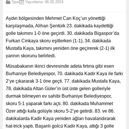
Spor
Yayınlama: 06.05.2024
Aydın bölgesinden Mehmet Can Koç’un yönettiği
karşılaşmada, Alihan Şentürk 23. dakikada kaydettiği
golle takımını 1-0 öne geçirdi. 30. dakikada Bigaspor’da
Furkan Cinkaya skoru eşitlerken (1-1), 34. dakikada
Mustafa Kaya, takımını yeniden öne geçirerek (2-1) ilk
yarının skorunu belirledi.
Müsabakanın ikinci devresinde adeta fırtına gibi esen
Burhaniye Belediyespor, 70. dakikada Kadir Kaya ile farkı
2’ye çıkararak 3-1 öne geçti. 77. dakikada Mustafa Kaya,
78. dakikada Altan Güler’in üst üste gelen golleriyle
durmak bilmeyen ev sahibi Burhaniye Belediyespor,
skoru 5-1 yaparak farkı açtı. 80. dakikada Muhammet
Özer attığı kafa golüyle skoru 5-2’ye getirdi. 83. ve 86.
dakikalarda Kadir Kaya yeniden ağları havalandırarak
hat-trick yaptı. Başarılı golcü Kadir Kaya, attığı 3 golle