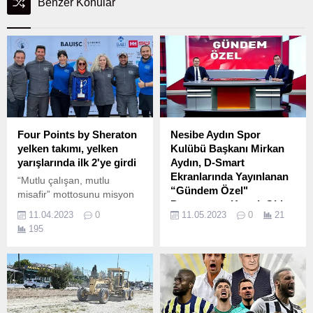
Benzer Konular
Four Points by Sheraton
Nesibe Aydın Spor
yelken takımı, yelken
Kulübü Başkanı Mirkan
yarışlarında ilk 2'ye girdi
Aydın, D-Smart
Ekranlarında Yayınlanan
“Mutlu çalışan, mutlu
“Gündem Özel"
misafir” mottosunu misyon
Programına Konuk Oldu
edinen Four Points by
11.04.2023
0
11.05.2023
0
21
Sheraton ekibi, bu yıl
Nesibe Aydın Spor Kulübü
195
gerçekleşen yelken
Başkanı Mirkan Aydın, D-
yarışlarına da katılım
Smart ekranlarında
gösterdi.
yayınlanan “Gündem Özel”
programına konuk oldu.