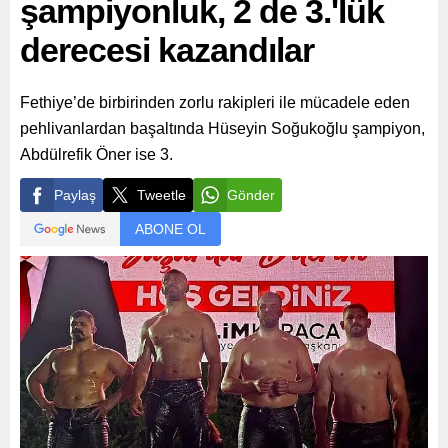
şampiyonluk, 2 de 3.'lük
derecesi kazandılar
Fethiye’de birbirinden zorlu rakipleri ile mücadele eden
pehlivanlardan başaltında Hüseyin Soğukoğlu şampiyon,
Abdülrefik Öner ise 3.
Paylaş
Tweetle
Gönder
ABONE OL