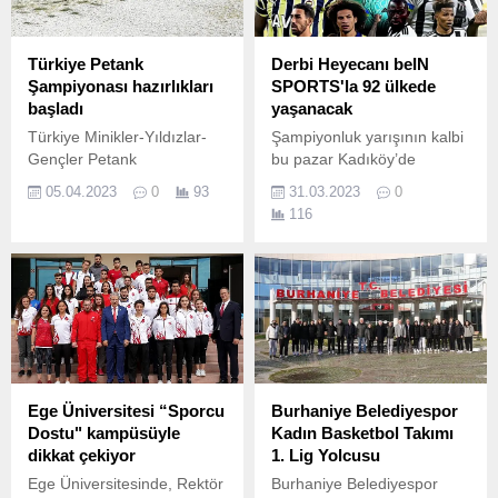
Türkiye Petank
Derbi Heyecanı beIN
Şampiyonası hazırlıkları
SPORTS'la 92 ülkede
başladı
yaşanacak
Türkiye Minikler-Yıldızlar-
Şampiyonluk yarışının kalbi
Gençler Petank
bu pazar Kadıköy’de
Şampiyonası için hazırlıklar
atacak.
05.04.2023
0
93
31.03.2023
0
başladı.
116
Ege Üniversitesi “Sporcu
Burhaniye Belediyespor
Dostu" kampüsüyle
Kadın Basketbol Takımı
dikkat çekiyor
1. Lig Yolcusu
Ege Üniversitesinde, Rektör
Burhaniye Belediyespor