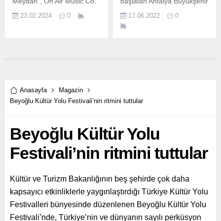
Meydan”, On Air Music Co.
başlatan Antalya Büyükşehir
Belediyesi, “Otobüse değil
23.02.2024
0
17.06.2022
0
hayata tutun” sloganı ile
Antalya’da paten kullanan
gençlerle bir araya gelerek
sorun, talep ve önerilerini
dinledi.
Anasayfa
Magazin
Beyoğlu Kültür Yolu Festivali’nin ritmini tuttular
Beyoğlu Kültür Yolu
Festivali’nin ritmini tuttular
Kültür ve Turizm Bakanlığının beş şehirde çok daha
kapsayıcı etkinliklerle yaygınlaştırdığı Türkiye Kültür Yolu
Festivalleri bünyesinde düzenlenen Beyoğlu Kültür Yolu
Festivali’nde, Türkiye’nin ve dünyanın sayılı perküsyon