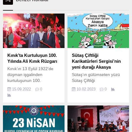
Kınık’ta Kurtuluşun 100.
Sütaş Çiftliği
Yılında Ali Kınık Rüzgarı
Karikatürleri Sergisi’nin
yeni durağı Akasya
Kınık’ın 13 Eylül 1922'de
düşman işgalinden
Sütaş’ın gülümseten yüzü
kurtuluşunun 100.
Sütaş Çiftliği
Karikatürleri’nin 20.
15.09.2022
0
10.02.2023
0