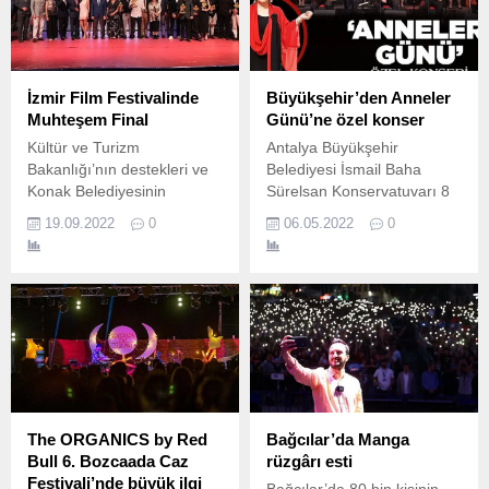
İzmir Film Festivalinde
Büyükşehir’den Anneler
Muhteşem Final
Günü’ne özel konser
Kültür ve Turizm
Antalya Büyükşehir
Bakanlığı’nın destekleri ve
Belediyesi İsmail Baha
Konak Belediyesinin
Sürelsan Konservatuvarı 8
Katkıları ile Asitem
Mayıs’ta ‘Anneler Güne
19.09.2022
0
06.05.2022
0
tarafından düzenlenen,
Özel’ konseri düzenliyor.
Türkiye'nin ilk ve tek vizyon
filmleri festivali Uluslararası
İzmir Film Festivali'nin
kazananları belli oldu.
The ORGANICS by Red
Bağcılar’da Manga
Bull 6. Bozcaada Caz
rüzgârı esti
Festivali’nde büyük ilgi
Bağcılar’da 80 bin kişinin