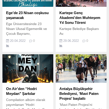
Ege’de 23 Nisan coşkusu
Kartepe Genç
yaşanacak
Akademi’den Muhteşem
Yıl Sonu Töreni
Ege Üniversitesinde 23
Nisan Ulusal Egemenlik ve
Kartepe Belediye Başkanı
Çocuk Bayramı,
Av.
düzenlenecek etkinlikle dolu
20.04.2022
0
29.06.2022
0
dolu kutlanacak.
On Air'den “Hodri
Antalya Büyükşehir
Meydan" Şarkılar
Belediyesi, ‘Mavi Paten
Projesi’ başlattı
Compilation albüm olarak
yayımlanan “Hodri
‘Mavi Paten Projesi’ni