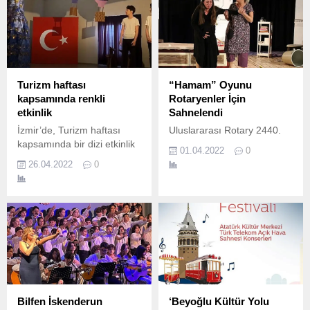
Turizm haftası
“Hamam” Oyunu
kapsamında renkli
Rotaryenler İçin
etkinlik
Sahnelendi
İzmir’de, Turizm haftası
Uluslararası Rotary 2440.
kapsamında bir dizi etkinlik
01.04.2022
0
yapıldı.
26.04.2022
0
Bilfen İskenderun
‘Beyoğlu Kültür Yolu