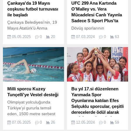
Çankaya'da 19 Mayıs
UFC 299 Ana Kartında
coşkusu futbol turnuvası
O'Malley vs. Vera
ile başladı
Mücadelesi Canlı Yayınla
Sadece S Sport Plus'ta
Çankaya Belediyesi’nin, 19
Mayıs Atatürk'ü Anma
Dövüş sporlarının
Gençlik ve Spor Bayramı
dünyadaki bir numaralı
05.05.2025
0
20
07.03.2024
0
63
etkinlikleri kapsamında
organizasyonu UFC’de yılın
düzenlediği, "19 Mayıs
dövüş gecesi UFC 299
Gençlik Futbol Turnuvası"
Türkiye’de canlı yayınla
başladı.
sadece S Sport Plus’ta.
Milli sporcu Kuzey
Bu yıl 17.si düzenlenen
Tunçelli'ye Vestel desteği
Yarımada Spor
Oyunlarına katılan Efes
Olimpiyat yolculuğunda
Selçuklu sporcular, çeşitli
Türkiye’yi gururla temsil
derecelerde ödül alarak
eden, 1500 metre serbest
madalya ve kupalarla
stil branşında Olimpiyat
07.05.2025
0
26
12.05.2024
0
59
ilçeye döndüler.
5’incisi olan ve Türkiye