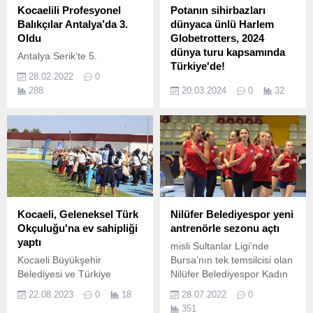
etti.
Kocaelili Profesyonel
Potanın sihirbazları
Balıkçılar Antalya’da 3.
dünyaca ünlü Harlem
Oldu
Globetrotters, 2024
dünya turu kapsamında
Antalya Serik’te 5.
Türkiye'de!
28.02.2022
0
Harlem Globetrotters, 24
288
20.03.2024
0
32
Mayıs Cuma günü Ankara
Spor Salonu’nda ve 26
Mayıs Pazar günü İstanbul
Volkswagen Arena’da
hayranlarıyla buluşacak.
Kocaeli, Geleneksel Türk
Nilüfer Belediyespor yeni
Okçuluğu'na ev sahipliği
antrenörle sezonu açtı
yaptı
misli Sultanlar Ligi’nde
Kocaeli Büyükşehir
Bursa’nın tek temsilcisi olan
Belediyesi ve Türkiye
Nilüfer Belediyespor Kadın
Geleneksel Türk Okçuluk
Voleybol Takımı 2022-2023
22.08.2023
0
18
28.07.2022
0
Federasyonu iş birliğinde
sezonu hazırlıklarına yeni
351