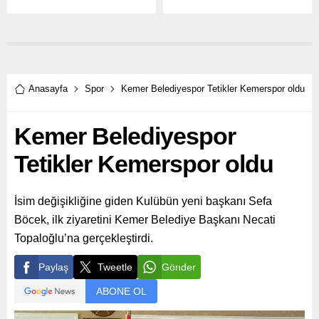
düzenlenen Kocaeli
antrenör Vital Heynen ile
Geleneksel Türk Okçuluğu
başladı.
Açık Hava Puta Koşusu’nda
genç okçular gösteri yaptı.
Anasayfa
Spor
Kemer Belediyespor Tetikler Kemerspor oldu
Kemer Belediyespor
Tetikler Kemerspor oldu
İsim değişikliğine giden Kulübün yeni başkanı Sefa
Böcek, ilk ziyaretini Kemer Belediye Başkanı Necati
Topaloğlu’na gerçekleştirdi.
Paylaş
Tweetle
Gönder
ABONE OL