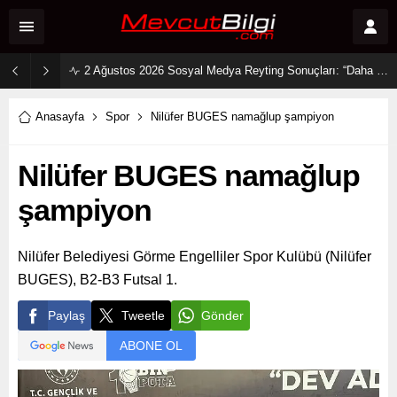
2 Ağustos 2026 Sosyal Medya Reyting Sonuçları: “Daha 17” Ekranlara Ambargo Koydu!
Anasayfa
Spor
Nilüfer BUGES namağlup şampiyon
Nilüfer BUGES namağlup
şampiyon
Nilüfer Belediyesi Görme Engelliler Spor Kulübü (Nilüfer
BUGES), B2-B3 Futsal 1.
Paylaş
Tweetle
Gönder
ABONE OL