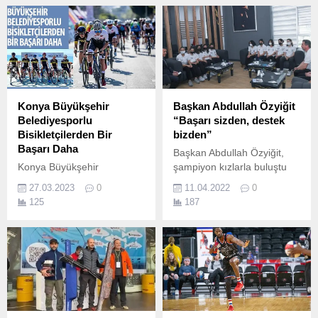
Konya Büyükşehir
Başkan Abdullah Özyiğit
Belediyesporlu
“Başarı sizden, destek
Bisikletçilerden Bir
bizden”
Başarı Daha
Başkan Abdullah Özyiğit,
Konya Büyükşehir
şampiyon kızlarla buluştu
Belediyespor Continental
Mersin Yenişehir
27.03.2023
0
11.04.2022
0
Bisiklet Takımı Alanya’da
Belediyesinin desteğiyle
125
187
düzenlenen yarışlarda
Türkiye Okullar Arası Yıldız
derece elde ederek
Kızlar Voleybol
Konya’yı gururlandırdı.
Şampiyonası’nda mücadele
eden ve Türkiye şampiyonu
olan Yenişehir Pirireis
Ortaokulu oyuncuları
Yenişehir Belediye Başkanı
Abdullah Özyiğit’i ziyaret