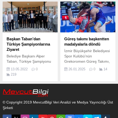
yüzme tarihinde finale kalan
Efes Selçuk Belediyesi'nin
ilk sporcu unvanını taşıyan
desteği ile gerçekleştirilen
milli yüzücü Kuzey Tunçelli,
turnuvada elde ettikleri
Vestel’in destek verdiği
ödüllerle kente dönen
sporcular arasına katıldı.
sporcular, Efes Selçuk'u
başarıyla temsil ettiler.
Başkan Taban’dan
Güreş takımı başkentten
Türkiye Şampiyonlarına
madalyalarla döndü
Ziyaret
İzmir Büyükşehir Belediyesi
Belediye Başkanı Alper
Spor Kulübü’nün
Taban, Türkiye Şampiyonu
Grekoromen Güreş Takımı,
olan Halil İnalcık Sosyal
Büyükler Türkiye
13.05.2022
0
26.01.2025
0
14
Bilimler Lisesi oryantiring
Şampiyonası’nı bir altın, iki
219
takımı sporcularını ziyaret
gümüş, bir de bronz olmak
etti.
üzere toplamda dört
madalya ile tamamladı.
© Copyright 2019 MevcutBilgi Veri Analizi ve Medya Yayıncılığı Üst
Şirketi