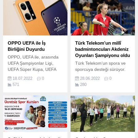
OPPO UEFA ile İş
Türk Telekom’un millî
Birliğini Duyurdu
badmintoncuları Akdeniz
Oyunları Şampiyonu oldu
OPPO, UEFA ile, arasında
UEFA Şampiyonlar Ligi,
Türk Telekom’un spora ve
UEFA Süper Kupa, UEFA
sporcuya desteği sürüyor.
Futsal Şampiyonlar Ligi
18.07.2022
0
28.06.2022
0
Finalleri ve UEFA Gençlik
571
280
Ligi Finalleri'nin bulunduğu
turnuvaları kapsayan iki
yıllık ortaklık anlaşması
yaptı.