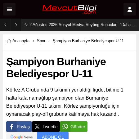
2 Ağustos 2026 Sosyal Medya Reyting Sonuçları: “Daha 17” Ekranlara Ambargo Koydu!
Anasayfa
Spor
Şampiyon Burhaniye Belediyespor U-11
Şampiyon Burhaniye
Belediyespor U-11
Körfez A Grubu’nda 9 takımın yer aldığı ligde, bitime 1
hafta kala namağlup şampiyon olan Burhaniye
Belediyespor U-11 takımı, Körfez şampiyonluğu için
oynanacak play-off grubuna katılmaya hak kazandı.
Paylaş
Tweetle
Gönder
ABONE OL