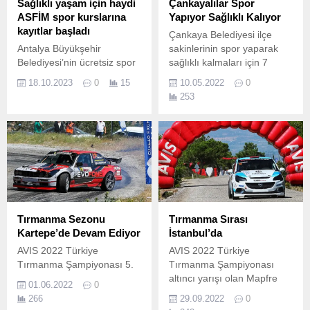
Sağlıklı yaşam için haydi
Çankayalılar Spor
ASFİM spor kurslarına
Yapıyor Sağlıklı Kalıyor
kayıtlar başladı
Çankaya Belediyesi ilçe
Antalya Büyükşehir
sakinlerinin spor yaparak
Belediyesi’nin ücretsiz spor
sağlıklı kalmaları için 7
imkanı sunduğu Antalya
parkta uzman antrenörler
18.10.2023
0
15
10.05.2022
0
Spor ve Fitness
eşliğinde sabah sporunu
253
Merkezleri’nde (ASFİM)
başlattı.
yeni dönem kurs kayıtları
başladı.
Tırmanma Sezonu
Tırmanma Sırası
Kartepe’de Devam Ediyor
İstanbul’da
AVIS 2022 Türkiye
AVIS 2022 Türkiye
Tırmanma Şampiyonası 5.
Tırmanma Şampiyonası
altıncı yarışı olan Mapfre
01.06.2022
0
Sigorta Tırmanma Yarışı 02
266
29.09.2022
0
Ekim Pazar günü Şile Darlık