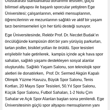
Uluslararası standartlarda donanımlı tesisleri, güçlü
bilimsel altyapısı ile
başarılı sporcular yetiştiren
Ege
Üniversitesi; çalışanlarının, emekli mensuplarının,
öğrencilerinin ve mezunlarının sağlıklı ve aktif bir yaşam
tarzı benimsemeleri için her türlü desteği sunuyor.
Ege Üniversitesinde, Rektör Prof. Dr. Necdet Budak’ın
öncülüğünde kampüsün dört bir yanı yürüyüş parkurları,
tartan pistler, bisiklet yolları ile örüldü. Spor tesisleri
erişilebilir hale getirilerek, kampüs içinde açık hava spor
sahaları, sağlıklı yaşamı destekleyen sosyal alanlar
oluşturuldu. Sağlıklı Yaşam Salonu, son teknolojik spor
aletleri ile donatılırken, Prof. Dr. Sermed Akgün Kapalı
Olimpik Yüzme Havuzu, Büyük Spor Salonu, Tenis
Kortları, 20 Mayıs Spor Tesisleri, 50.Yıl Spor Salonu,
Küçük Spor Salonu, Futbol Sahaları, 1-2 Nolu Çim
Sahalar ve Açık Spor Alanları baştan sona yenilendi. Ege
Üniversitesinin güçlü spor altyapısı mensuplarının yanı