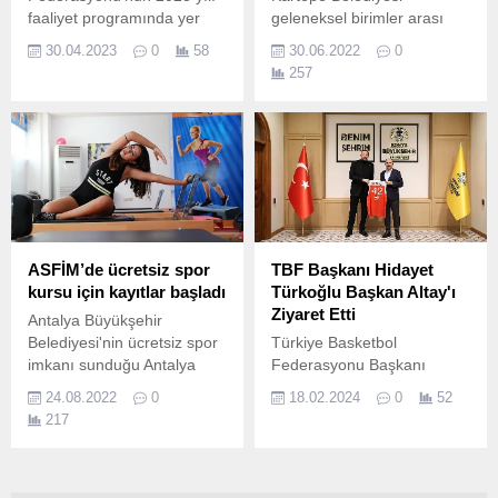
faaliyet programında yer
geleneksel birimler arası
alan FİŞEKHANE SAILING
futbol turnuvası çekişmeli
30.04.2023
0
58
30.06.2022
0
CUP, her yıl onlarca
karşılaşmalar sonrasında
257
teknenin rekabet ettiği
tamamlandı.
BAUISC Spring Trophy’nin
üçüncü etabı olarak
gerçekleşti.
ASFİM’de ücretsiz spor
TBF Başkanı Hidayet
kursu için kayıtlar başladı
Türkoğlu Başkan Altay'ı
Ziyaret Etti
Antalya Büyükşehir
Belediyesi'nin ücretsiz spor
Türkiye Basketbol
imkanı sunduğu Antalya
Federasyonu Başkanı
Spor ve Fitness
Hidayet Türkoğlu, Konya
24.08.2022
0
18.02.2024
0
52
Merkezleri'nde (ASFİM)
Büyükşehir Belediye
217
yeni dönem kurs kayıtları
Başkanı Uğur İbrahim
başladı.
Altay’la bir araya geldi.