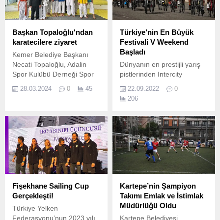
Başkan Topaloğlu'ndan
Türkiye’nin En Büyük
karatecilere ziyaret
Festivali V Weekend
Başladı
Kemer Belediye Başkanı
Necati Topaloğlu, Adalin
Dünyanın en prestijli yarış
Spor Kulübü Derneği Spor
pistlerinden Intercity
Salonu’nda karatecileri
İstanbul Park’ta düzenlenen
28.03.2024
0
45
22.09.2022
0
ziyaret etti.
ve 4 gün boyunca devam
206
edecek Türkiye’nin en
büyük festivali V Weekend
tüm hızıyla başladı.
Fişekhane Sailing Cup
Kartepe’nin Şampiyon
Gerçekleşti!
Takımı Emlak ve İstimlak
Müdürlüğü Oldu
Türkiye Yelken
Federasyonu’nun 2023 yılı
Kartepe Belediyesi